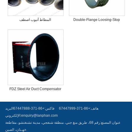
Double-Flange Loosing-Stop
المطاط أنبوب اصطف
Dismantling Expansion Joint
(VSSJA-2)
FDZ Steel Air Duct Compensator
هاتف:+86-371-67447999
فاكس:+86-371-67447888
البريد
enquiry@lanphan.com
الإلكتروني:
عنوان المصنع:رقم 68، طريق منغ جني، منطقة شنغجي، مدينة تشنغتشو، مقاطعة
خهـنان، الصين.