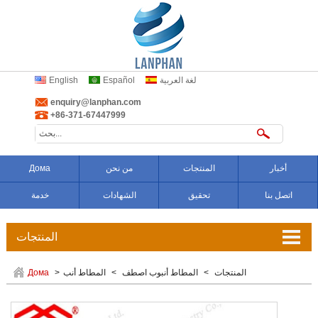
لغة العربية
Español
English
enquiry@lanphan.com
+86-371-67447999
أخبار
المنتجات
من نحن
Дома
اتصل بنا
تحقيق
الشهادات
خدمة
المنتجات
تعويض المموج
المنتجات
>
المطاط أنبوب اصطف
>
المطاط أنب
>
Дома
وصلات من الكاوتشوك