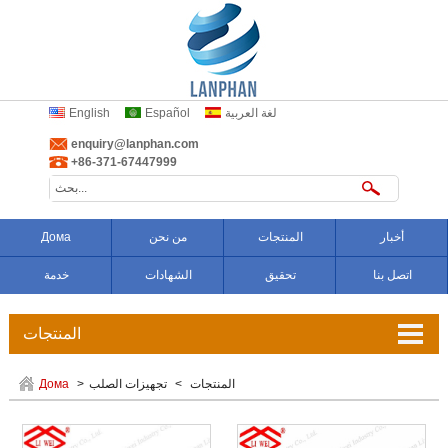
لغة العربية
Español
English
enquiry@lanphan.com
+86-371-67447999
أخبار
المنتجات
من نحن
Дома
اتصل بنا
تحقيق
الشهادات
خدمة
المنتجات
تعويض المموج
المنتجات
>
تجهيزات الصلب
>
Дома
وصلات من الكاوتشوك