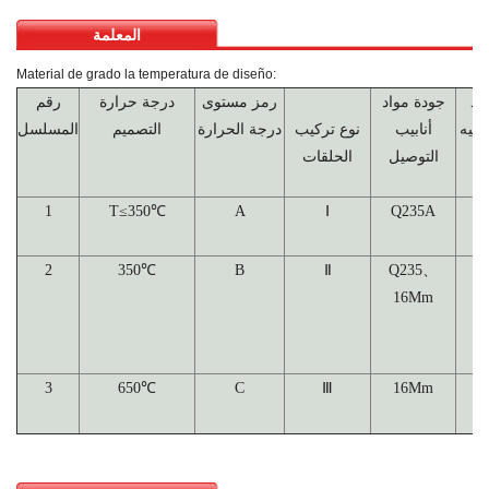
المعلمة
Material de grado la temperatura de diseño:
اد
جودة مواد
رمز مستوى
درجة حرارة
رقم
وجيه
أنابيب
نوع تركيب
درجة الحرارة
التصميم
المسلسل
التوصيل
الحلقات
1
T≤350℃
A
Ⅰ
Q235A
Q
2
350℃
B
Ⅱ
Q235、
16Mm
3
650℃
C
Ⅲ
16Mm