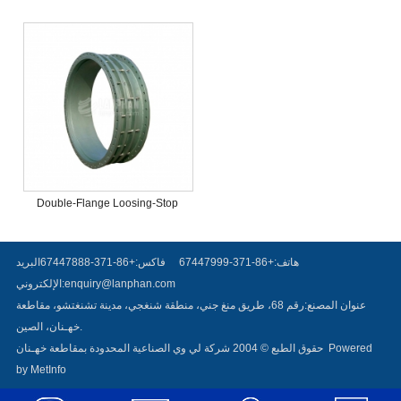
Carbon Steel Dismantling Joints
Steel Forged Flange
Expansion Joints
Double-Flange Loosing-Stop
Dismantling Expansion Joint
(VSSJA-2)
هاتف:+86-371-67447999
فاكس:+86-371-67447888
البريد
enquiry@lanphan.com
الإلكتروني:
عنوان المصنع:رقم 68، طريق منغ جني، منطقة شنغجي، مدينة تشنغتشو، مقاطعة
خهـنان، الصين.
Powered
حقوق الطبع © 2004 شركة لي وي الصناعية المحدودة بمقاطعة خهـنان
by MetInfo