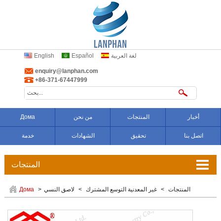
لغة العربية
Español
English
enquiry@lanphan.com
+86-371-67447999
أخبار
المنتجات
من نحن
Дома
اتصل بنا
تحقيق
الشهادات
خدمة
المنتجات
تعويض المموج
المنتجات
>
غير المعدنية التوسع المشترك
>
لاصق النسي
>
Дома
وصلات من الكاوتشوك