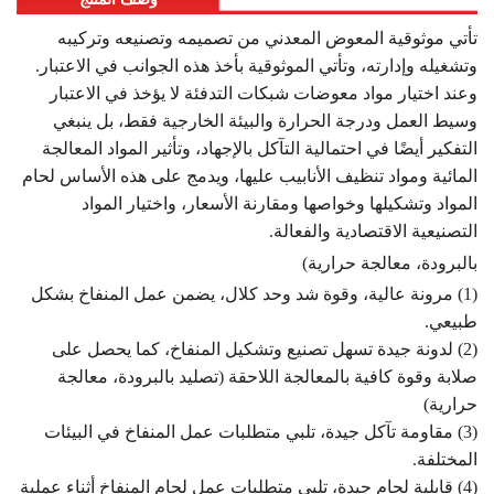
تأتي موثوقية المعوض المعدني من تصميمه وتصنيعه وتركيبه
وتشغيله وإدارته، وتأتي الموثوقية بأخذ هذه الجوانب في الاعتبار.
وعند اختيار مواد معوضات شبكات التدفئة لا يؤخذ في الاعتبار
وسيط العمل ودرجة الحرارة والبيئة الخارجية فقط، بل ينبغي
التفكير أيضًا في احتمالية التآكل بالإجهاد، وتأثير المواد المعالجة
المائية ومواد تنظيف الأنابيب عليها، ويدمج على هذه الأساس لحام
المواد وتشكيلها وخواصها ومقارنة الأسعار، واختيار المواد
التصنيعية الاقتصادية والفعالة.
بالبرودة، معالجة حرارية)
(1) مرونة عالية، وقوة شد وحد كلال، يضمن عمل المنفاخ بشكل
طبيعي.
(2) لدونة جيدة تسهل تصنيع وتشكيل المنفاخ، كما يحصل على
صلابة وقوة كافية بالمعالجة اللاحقة (تصليد بالبرودة، معالجة
حرارية)
(3) مقاومة تآكل جيدة، تلبي متطلبات عمل المنفاخ في البيئات
المختلفة.
(4) قابلية لحام جيدة، تلبي متطلبات عمل لحام المنفاخ أثناء عملية