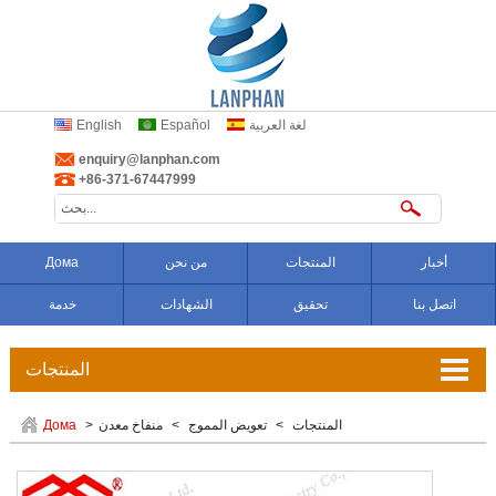
لغة العربية
Español
English
enquiry@lanphan.com
+86-371-67447999
أخبار
المنتجات
من نحن
Дома
اتصل بنا
تحقيق
الشهادات
خدمة
المنتجات
تعويض المموج
المنتجات
>
تعويض المموج
>
منفاخ معدن
>
Дома
وصلات من الكاوتشوك