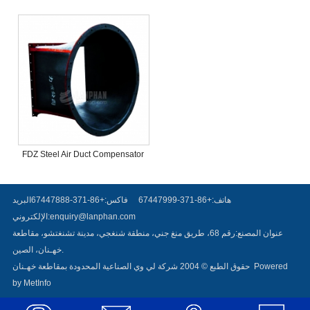
Steel Forged Flange
Dismantling Expansion Joint
(VSSJA-2)
FDZ Steel Air Duct Compensator
هاتف:+86-371-67447999
فاكس:+86-371-67447888
البريد
enquiry@lanphan.com
الإلكتروني:
عنوان المصنع:رقم 68، طريق منغ جني، منطقة شنغجي، مدينة تشنغتشو، مقاطعة
خهـنان، الصين.
Powered
حقوق الطبع © 2004 شركة لي وي الصناعية المحدودة بمقاطعة خهـنان
by MetInfo