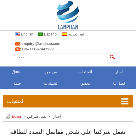
لغة العربية
Español
English
enquiry@lanphan.com
+86-371-67447999
أخبار
المنتجات
من نحن
Дома
اتصل بنا
تحقيق
الشهادات
خدمة
المنتجات
تعويض المموج
أخبار
>
تعمل شركتن
>
Дома
وصلات من الكاوتشوك
تعمل شركتنا على شحن مفاصل التمدد للطاقة