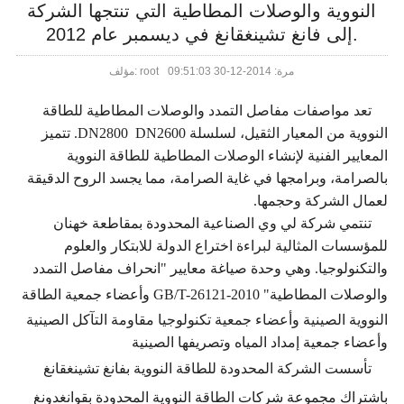
تجهيزات الصلب
النووية والوصلات المطاطية التي تنتجها الشركة
إلى فانغ تشينغقانغ في ديسمبر عام 2012.
غير المعدنية التوسع المشترك
مرة: 2014-12-30 09:51:03
مؤلف: root
المطاط أنبوب اصطف
شفة
تعد مواصفات مفاصل التمدد والوصلات المطاطية للطاقة
النووية من المعيار الثقيل، لسلسلة
DN2800 DN2600
. تتميز
فحص الصمامات المطاط
المعايير الفنية لإنشاء الوصلات المطاطية للطاقة النووية
بالصرامة، وبرامجها في غاية الصرامة، مما يجسد الروح الدقيقة
لعمال الشركة وحجمها.
تنتمي شركة لي وي الصناعية المحدودة بمقاطعة خهنان
للمؤسسات المثالية لبراءة اختراع الدولة للابتكار والعلوم
والتكنولوجيا. وهي وحدة صياغة معايير "انحراف مفاصل التمدد
والوصلات المطاطية"
GB/T-26121-2010
وأعضاء جمعية الطاقة
النووية الصينية وأعضاء جمعية تكنولوجيا مقاومة التآكل الصينية
وأعضاء جمعية إمداد المياه وتصريفها الصينية
تأسست الشركة المحدودة للطاقة النووية بفانغ تشينغقانغ
باشتراك مجموعة شركات الطاقة النووية المحدودة بقوانغدونغ