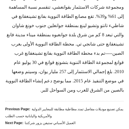
ومجموعة شركات الاستثمار بقوانغشي، تنقسم نسبة المساهمة
إلى 61% و39%. تقع مصانع الطاقة النووية بفانغ تشينغقانغ في
شاطيء تانتو وتشيو لينغ بمنطقة جوانغلين جنوب خونغ شاوان
والتي تبعد 8 كم من شرق بلدة جوانغبوه بمنطقة ميناء مدينة فانغ
تشينغقانغ حتى شانجي تي. محطة الطاقة النووية الأولى بغرب
الصين-----تم بدء محطة الطاقة النووية بفانغ تشينغقانغ غرب
قوانغ لمجموعة الطاقة الننوية بتشونغ قوانغ في 30 يوليو عام
2010. بلغ إجمالي الاستثمار إلى 257 مليار يوان، وسيتم وضعها
في موضع التنفيذ عام 2015. مما يوضح دعم إنشاء الطاقة النووية
بالصين من الشرق للغرب ومن السواحل للبر.
يمكن تصنيع موديلات مفاصل تمدد مطاطية مطابقة للمعايير الدولية
Previous Page:
والأمريكية واليابانية حسب الطلب
العميل الأسباني ستيفن يزور شركتنا
Next Page: